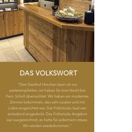
DAS VOLKSWORT
"Den Gasthof Hirschen kann ich nur
weiterempfehlen, wir haben für eine Nacht bei
Fam. Scholl übernachtet. Wir haben ein modernes
Zimmer bekommen, das sehr sauber und mit
Liebe eingerichtet war. Der Frühstücks-Saal war
einladend eingedeckt. Das Frühstücks Angebot
war ausgezeichnet, es hatte für jedermann etwas.
Wir werden wiederkommen."