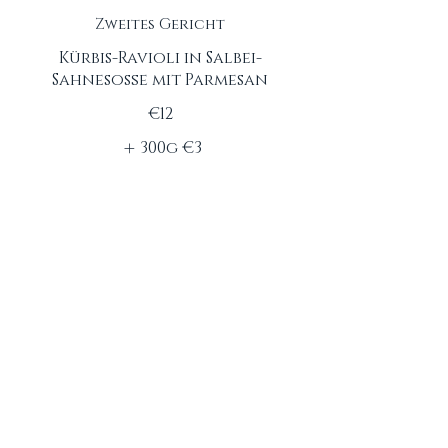
Zweites Gericht
Kürbis-Ravioli in Salbei-
Sahnesoße mit Parmesan
€12
300g
€3
400g
€5
Drittes Gericht
Kartoffelgnocci mit
Mozzarella, frischen
Tomaten und
Basilikumblättern
€13